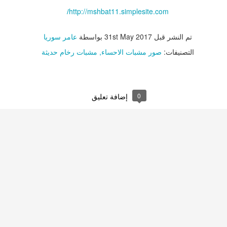
http://mshbat11.simplesite.com
/
تم النشر قبل
31st May 2017
بواسطة
عامر سوريا
التصنيفات:
صور مشبات الاحساء
مشبات رخام حديثة
0
إضافة تعليق