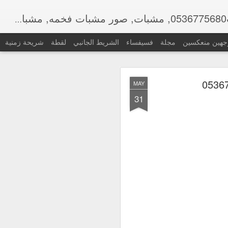
ت,
جهين منعكسين
مجلة
فسيفساء
الشريط الجانبي
لقطة
شريحة زمنية
OCT
MAY
22
31
تصميمات ,
صور
لمساحات,مشبات موقد.
شبات ملكية مشب حديث
ات صور مشبات,صور
مشبات,صورمشبات,صور