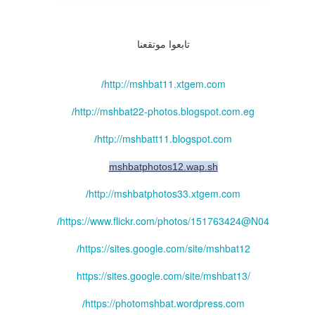
تابعوا موتقعنا
http://mshbat11.xtgem.com
/
http://mshbat22-photos.blogspot.com.eg
/
http://mshbatt11.blogspot.com
/
mshbatphotos12.wap.sh
http://mshbatphotos33.xtgem.com
/
https://www.flickr.com/photos/151763424@N04
/
https://sites.google.com/site/mshbat12
/
https://sites.google.com/site/mshbat13/
https://photomshbat.wordpress.com
/